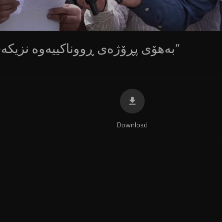
“بەهۆی پڕۆژەی ڕووناکییەوە نزیکەی ٣٠ هەزار کەس بێکار دەبن”
Download