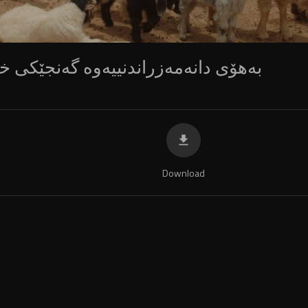
بەهۆی دانەمەزراندنییەوە گەنجێکی خ
Download