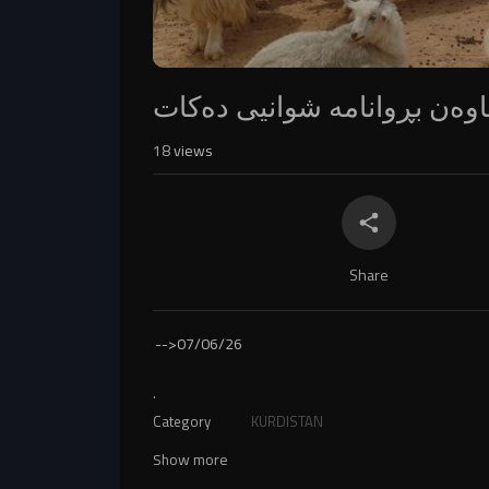
اوەن بڕوانامە شوانیی دەکات
18
views
Share
-->
07/06/26
.
Category
KURDISTAN
Show more