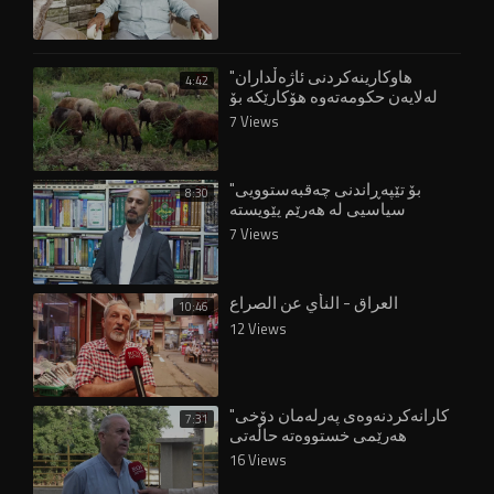
"هاوکارینەکردنی ئاژەڵداران
4:42
لەلایەن حکومەتەوە هۆکارێکە بۆ
چۆڵبوونی گوندەکان"
7 Views
"بۆ تێپەڕاندنی چەقبەستوویی
8:30
سیاسیی لە هەرێم پێویستە
هەڵبژاردن ئەنجام بدرێتەوە"
7 Views
العراق - النأي عن الصراع
10:46
12 Views
"کارانەکردنەوەی پەرلەمان دۆخی
7:31
هەرێمی خستووەتە حاڵەتی
پاشاگەردانییەوە"
16 Views