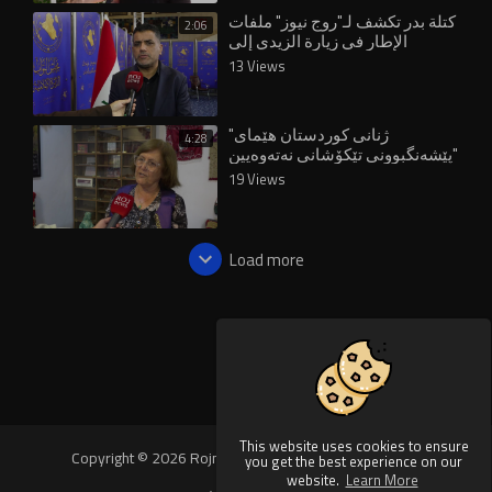
⁣كتلة بدر تكشف لـ"روج نيوز" ملفات
2:06
الإطار في زيارة الزيدي إلى
واشنطن
13 Views
"ژنانی کوردستان هێمای
4:28
پێشەنگبوونی تێکۆشانی نەتەوەیین"
19 Views
Load more
This website uses cookies to ensure
Copyright © 2026 Rojnews Video. All rights reserved.
you get the best experience on our
website.
Learn More