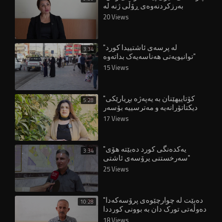
بەرزکردنەوەی ڕۆڵی ژنە لە
دامەزراوە ئەمنییەکاندا"
20 Views
"لە پرسەی ئاشتییدا کورد
3:34
توانیویەتی هەناسەیەک بداتەوە"
15 Views
"کۆتاییهێنان بە یەپەژە بڕیارێکی
5:28
دیکتاتۆرانەیە و مەترسییە بۆسەر
مافەکانی ژنان"
17 Views
"یەکدەنگی کورد دەبێتە هۆی
3:34
سەرخستنی پرۆسەی ئاشتی"
25 Views
"دەبێت لە چوارچێوەی پرۆسەکەدا
10:28
دەوڵەتی تورک دان بە بوونی کورددا
بنێت"
18 Views