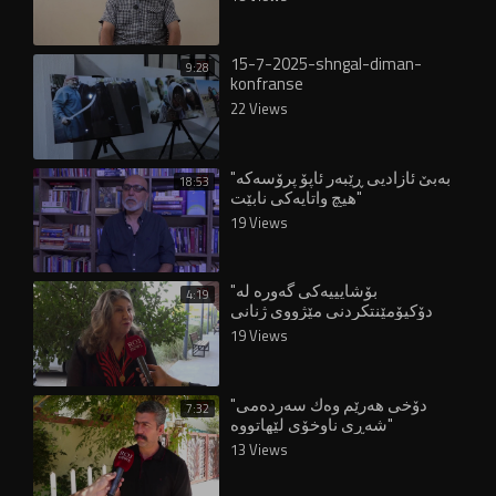
15-7-2025-shngal-diman-
9:28
konfranse
22 Views
"بەبێ ئازادیی ڕێبەر ئاپۆ پرۆسەکە
18:53
هیچ واتایەکی نابێت"
19 Views
"بۆشایییەکی گەورە لە
4:19
دۆکیۆمێنتکردنی مێژووی ژنانی
شۆڕشگێڕی کورد هەیە"
19 Views
"دۆخى هه‌رێم وه‌ك سه‌رده‌مى
7:32
شه‌ڕى ناوخۆى لێهاتووه‌"
13 Views