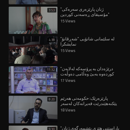
"ژنان پارێزەری سەرەکی
3:53
مۆسیقای ڕەسەنی کوردین"
15 Views
لە سلێمانی شانۆیی "شەڕڤانۆ"
4:38
نمایشکرا
15 Views
"درێژەدان بە پرۆسەکە لەلایەن
11:32
کوردەوە بەبێ وەڵامی دەوڵەت
قورسە"
17 Views
پارێزەرێک: حکومەتی هەرێم
8:20
پێکنەهێندرێت قەیرانەکان لەسەر
هاووڵاتییان زیاتر دەبن"
18 Views
"پاراستنی هێزی پێشمەرگەی ژنان
9:30