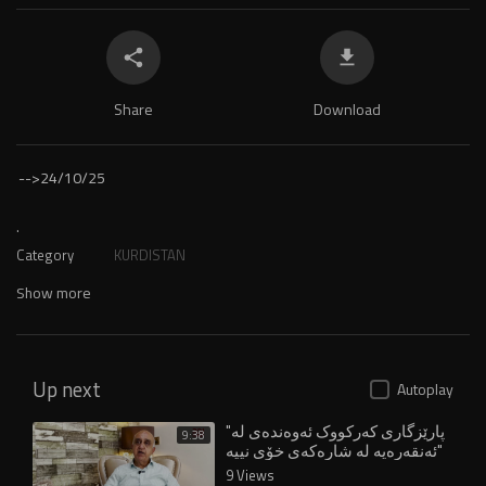
Share
Download
-->
24/10/25
.
Category
KURDISTAN
Show more
Up next
Autoplay
"پارێزگاری کەرکووک ئەوەندەی لە
9:38
ئەنقەرەیە لە شارەکەی خۆی نییە"
9 Views