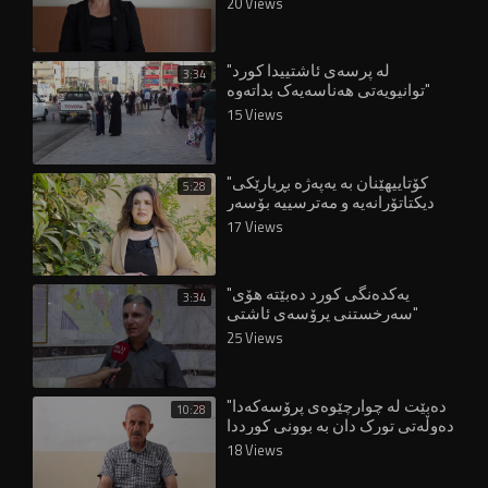
20 Views
"لە پرسەی ئاشتییدا کورد
3:34
توانیویەتی هەناسەیەک بداتەوە"
15 Views
"کۆتاییهێنان بە یەپەژە بڕیارێکی
5:28
دیکتاتۆرانەیە و مەترسییە بۆسەر
مافەکانی ژنان"
17 Views
"یەکدەنگی کورد دەبێتە هۆی
3:34
سەرخستنی پرۆسەی ئاشتی"
25 Views
"دەبێت لە چوارچێوەی پرۆسەکەدا
10:28
دەوڵەتی تورک دان بە بوونی کورددا
بنێت"
18 Views