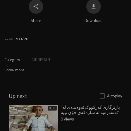
Share
Download
-->
03/03/26
.
Category
KURDISTAN
Show more
Up next
Autoplay
"پارێزگاری کەرکووک ئەوەندەی لە
9:38
ئەنقەرەیە لە شارەکەی خۆی نییە"
9 Views