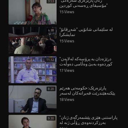
"ژنان پارێزەری سەرەکی
3:53
مۆسیقای ڕەسەنی کوردین"
15 Views
لە سلێمانی شانۆیی "شەڕڤانۆ"
4:38
نمایشکرا
15 Views
"درێژەدان بە پرۆسەکە لەلایەن
11:32
کوردەوە بەبێ وەڵامی دەوڵەت
قورسە"
17 Views
پارێزەرێک: حکومەتی هەرێم
8:20
پێکنەهێندرێت قەیرانەکان لەسەر
هاووڵاتییان زیاتر دەبن"
18 Views
"پاراستنی هێزی پێشمەرگەی ژنان
9:30
بەرزکردنەوەی ڕۆڵی ژنە لە
دامەزراوە ئەمنییەکاندا"