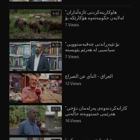
"هاوکارینەکردنی ئاژەڵداران
4:42
لەلایەن حکومەتەوە هۆکارێکە بۆ
چۆڵبوونی گوندەکان"
7 Views
"بۆ تێپەڕاندنی چەقبەستوویی
8:30
سیاسیی لە هەرێم پێویستە
هەڵبژاردن ئەنجام بدرێتەوە"
7 Views
العراق - النأي عن الصراع
10:46
12 Views
"کارانەکردنەوەی پەرلەمان دۆخی
7:31
هەرێمی خستووەتە حاڵەتی
پاشاگەردانییەوە"
16 Views