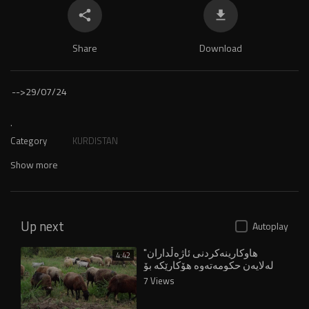
Share
Download
-->
29/07/24
.
Category
KURDISTAN
Show more
Up next
Autoplay
"هاوکارینەکردنی ئاژەڵداران
4:42
لەلایەن حکومەتەوە هۆکارێکە بۆ
چۆڵبوونی گوندەکان"
7 Views