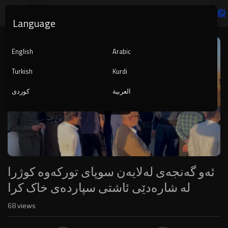
Language
Video
Player
English
Arabic
Turkish
Kurdi
العربية
کوردی
1080p
240p
auto
ئەو گەنجەی لەلایەن سوپای تورکەوە کوژرا
لە شارەدێی ئاشتی سپاردەی خاک کرا
68
views