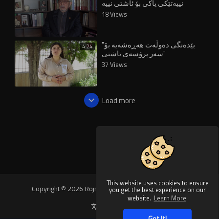
نییەتێکی پاکی بۆ ئاشتی نییە
18 Views
"بێدەنگی دەوڵەت هەڕەشەیە بۆ
4:24
سەر پرۆسەی ئاشتی"
37 Views
Load more
This website uses cookies to ensure
Copyright © 2026 Rojnews Video. All rights reserved.
you get the best experience on our
website.
Learn More
Language
Got It!