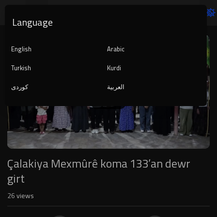
Language
Video
Player
English
Arabic
Turkish
Kurdi
العربية
کوردی
1080p
240p
auto
Çalakiya Mexmûrê koma 133’an dewr
girt
26
views