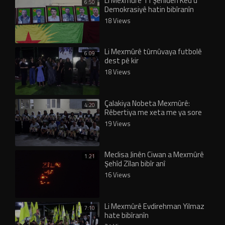
Li Mexmûrê 11 Şehîdên Ked û
6:50
Demokrasiyê hatin bibîranîn
18 Views
Li Mexmûrê tûrnûvaya futbolê
6:09
dest pê kir
18 Views
Çalakiya Nobeta Mexmûrê:
4:20
Rêbertiya me xeta me ya sore
19 Views
Meclisa Jinên Ciwan a Mexmûrê
1:21
Şehîd Zîlan bibîr anî
16 Views
Li Mexmûrê Evdirehman Yilmaz
7:10
hate bibîranîn