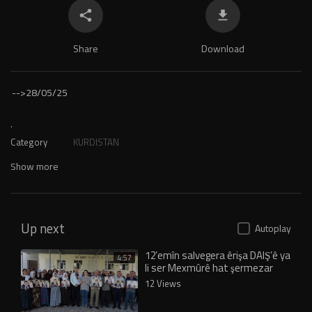
Share
Download
-->
28/05/25
.
Category
KURDISTAN
Show more
Up next
Autoplay
12’emîn salvegera êrişa DAIŞ’ê ya
4:57
li ser Mexmûrê hat şermezar
kirin
12 Views