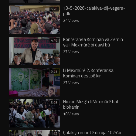
13-5-2026-calakiya-dij-vegera-
5:20
pdk
24 Views
Konferansa Komînan ya 2’emîn
4:18
ya li Mexmûrê bi dawî bû
27 Views
Li Mexmûrê 2. Konferansa
5:32
Komînan destpê kir
27 Views
Hozan Mizgîn li Mexmûrê hat
5:08
bibîranîn
18 Views
Çalakiya nobetê di roja 1025’an
1:42