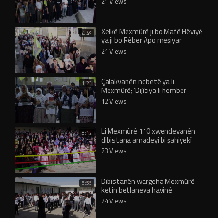
21 Views
Xelkê Mexmûrê ji bo Mafê Hêviyê
4:49
ya ji bo Rêber Apo meşiyan
21 Views
Çalakvanên nobetê ya li
1:23
Mexmûrê; ‘Dijîtiya li hember
Rêber Apo nayê qebûlkirin’
12 Views
Li Mexmûrê 110 xwendevanên
8:12
dibistana amadeyî bi şahiyekî
derçûn
23 Views
Dibistanên wargeha Mexmûrê
5:55
ketin betlaneya havînê
24 Views