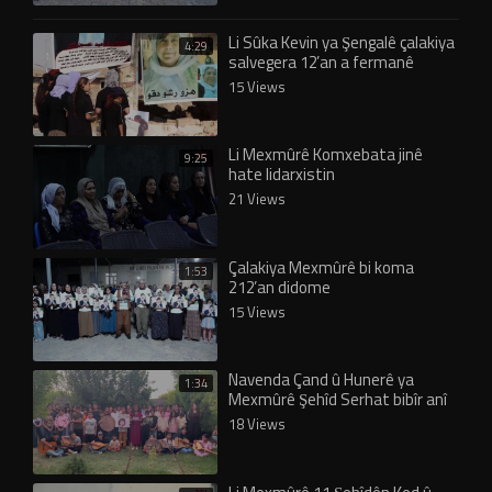
Li Sûka Kevin ya Şengalê çalakiya
4:29
salvegera 12’an a fermanê
didome
15 Views
Li Mexmûrê Komxebata jinê
9:25
hate lidarxistin
21 Views
Çalakiya Mexmûrê bi koma
1:53
212’an didome
15 Views
Navenda Çand û Hunerê ya
1:34
Mexmûrê Şehîd Serhat bibîr anî
18 Views