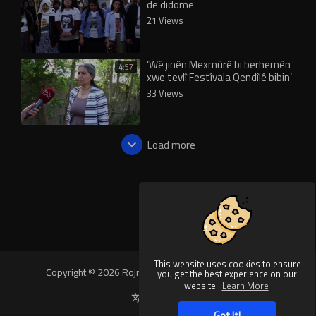
de didome
21 Views
‘Wê jinên Mexmûrê bi berhemên
4:57
xwe tevlî Festîvala Qendîlê bibin’
33 Views
Load more
This website uses cookies to ensure
Copyright © 2026 Rojnews Video. All rights reserved.
you get the best experience on our
website.
Learn More
Language
Got It!